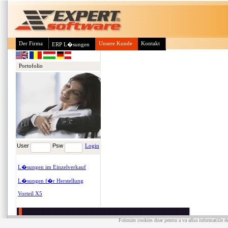
Der Firma
Unsere Kunde
Kontakt
ERP L�sungen
Portofolio
User
Psw
Login
L�sungen im Einzelverkauf
L�sungen f�r Herstellung
Vorteil X5
Folosim cookies doar pentru a va afisa informatiile de 