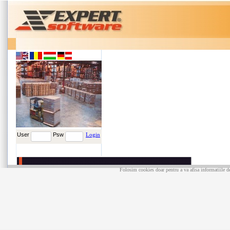
User
Psw
Login
Folosim cookies doar pentru a va afisa informatiile de 